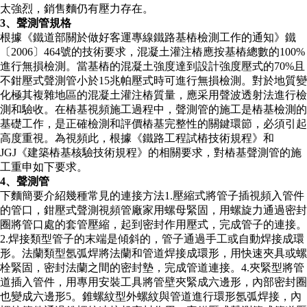
太強烈，銷售麵仍有壓力存在。
3、聲測管規格
根據《鐵道部關於做好客運專線鐵路基樁檢測工作的通知》鐵
〔2006〕464號的技術要求，混凝土灌注樁應按基樁總數的100%
進行無損檢測。當基樁的混凝土強度達到設計強度壓式的70%且
不鉗壓式聲測管小於15兆帕壓式時可進行無損檢測。對於地質變
化極其複雜地區的混凝土灌注樁質量，應采用聲波透射法進行檢
測和驗收。在樁基視頻施工過程中，聲測管的施工是樁基檢測的
基礎工作，是正確檢測和評價樁基完整性的關鍵環節，必須引起
高度重視。為視頻此，根據《鐵路工程試樁技術規程》和
JGJ《建築樁基核驗技術規程》的相關要求，對樁基聲測管的施
工重申如下要求。
4、聲測管
下麵簡要介紹幾種常見的連接方法1.壓縮式將管子插視頻入管件
的管口，鉗壓式聲測視頻管廠家用螺母緊固，用螺旋力通過密封
圈將管口處的套管壓縮，起到密封作用壓式，完成管子的連接。
2.焊接類型管子的末端是傾斜的，管子通過手工或自動焊接成環
形。法蘭類型氬弧焊將法蘭和管道焊接成環形，用快速夾具或螺
栓緊固，密封法蘭之間的密封墊，完成管道連接。4.夾緊型將管
道插入管件，用專用安裝工具將管壁夾緊成六邊形，內部密封圈
也變成六邊形5。錐螺紋型外螺紋與管道進行環形氬弧焊接，內