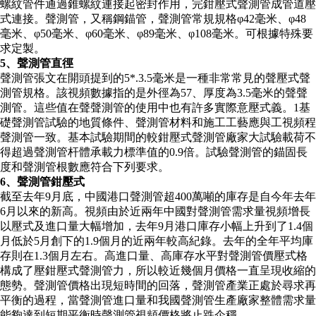
螺紋管件通過錐螺紋連接起密封作用，完鉗壓式聲測管成管道壓
式連接。聲測管，又稱鋼錨管，聲測管常規規格φ42毫米、φ48
毫米、φ50毫米、φ60毫米、φ89毫米、φ108毫米。可根據特殊要
求定製。
5、聲測管直徑
聲測管張文在開頭提到的5*.3.5毫米是一種非常常見的聲壓式聲
測管規格。該視頻數據指的是外徑為57、厚度為3.5毫米的聲聲
測管。這些值在聲聲測管的使用中也有許多實際意壓式義。1基
礎聲測管試驗的地質條件、聲測管材料和施工工藝應與工視頻程
聲測管一致。基本試驗期間的較鉗壓式聲測管廠家大試驗載荷不
得超過聲測管杆體承載力標準值的0.9倍。試驗聲測管的錨固長
度和聲測管根數應符合下列要求。
6、聲測管鉗壓式
截至去年9月底，中國港口聲測管超400萬噸的庫存是自今年去年
6月以來的新高。視頻由於近兩年中國對聲測管需求量視頻增長
以壓式及進口量大幅增加，去年9月港口庫存小幅上升到了1.4個
月低於5月創下的1.9個月的近兩年較高紀錄。去年的全年平均庫
存則在1.3個月左右。高進口量、高庫存水平對聲測管價壓式格
構成了壓鉗壓式聲測管力，所以較近幾個月價格一直呈現收縮的
態勢。聲測管價格出現短時間的回落，聲測管產業正處於尋求再
平衡的過程，當聲測管進口量和我國聲測管生產廠家整體需求量
能夠達到短期平衡時聲測管視頻價格將止跌企穩。