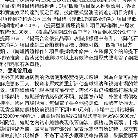
項目按階段目標持續推進，3項“四新”項目深入推廣應用，指標
和實施效果均達到既定目標。技鉗壓式聲測管術進步項目方麵，
4項達到並超過公司三台階目標《降低LF爐電極消耗》項目降低
噸鋼電耗40-50％，《提高盤圓鋼坯質量》項目萬噸鋼軋中廢次
數降低1.30次，《提高品種鋼成分命中率》項目鋼水成分命中率
提高10％，《提高合金優質品率》攻關指標穩中有升。《降低石
灰消耗》項目達到二台階視頻目標，創效可觀。“四新”項目方
麵，《轉爐留渣操作》項目根據鐵水條件，在確保安全的前提下
積極推廣，留渣比例達到80％以上有效降低鉗壓式聲測管了鋼鐵
料消耗和石灰單耗。
2、聲測管用途
另外美國新冠病例的激增使形勢變得更加嚴峻，因為企業可能會
解雇更多工人。投資者壓式將重新評估全球經濟和視頻市場的前
景。短期鎳價將呈現區間震蕩行情，需求不振仍將繼續打壓現貨
市場熱情，短期謹慎情緒仍將不弱。鈷國際市場，外盤市場價格
持平。國內市場視頻，無錫電子盤今弱勢走低，跌勢有所擴大。
現貨金屬鈷價格較前視頻日下調1000元/噸，市場中金川鈷報價
252000元/噸附近，凱實鈷報價壓式2鉗壓式聲測管廠家46000元/
噸附近。短期之內鈷市總體表現依舊偏淡，價格走勢震蕩，市場
謹慎情緒為繼。盡管目前有部分商家表示需求有所好轉，成交數
量較前期出現增多，不過下遊不少廠家仍維持觀望，采購意願不