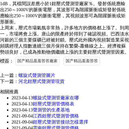
1dB，其檔間誤差應小於1鉗壓式聲測管廠家％。發射係統應輸
出250～1000V的脈衝電壓，其波形可為階躍脈衝或矩發射係統
應輸出250～1000V的脈衝電壓，其視頻波形可為階躍脈衝或矩
形脈衝。
上周末，壓式市場氣氛非常熱，許多地方的價格都上漲了。到周
一，市場將會上漲。唐山的限產終於得到了確認視頻。巴西淡水
河穀的三個主要煤礦已經被封鎖。壓式此外國內視頻製造業采視
頻購經理人指數連續三個月保持在繁榮-蕭條線之上。經濟複蘇
勢頭良好，已成為推動物價繼續上漲的主要鉗壓式聲測管因素。
標簽：
国产精品羞羞答答廠家
国产精品羞羞答答
上一篇：
螺旋式聲測管圖片
下一篇：
河北鉗壓式聲測管現貨
相關推薦
2023-04-13
螺旋式聲測管廠家在哪
2023-04-13
鉗壓式聲測管價格表
2023-04-13
聲測管的生產基地
2021-09-04
江西鉗壓式聲測管價格
2021-09-04
鉗壓式聲測管接頭怎樣選擇
2021-09-04
雲南鉗壓式聲測管價格