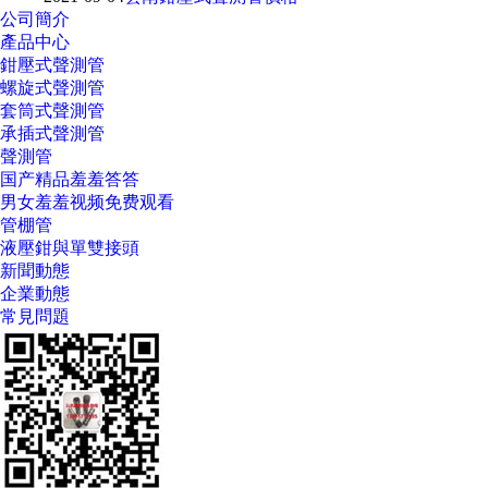
公司簡介
產品中心
鉗壓式聲測管
螺旋式聲測管
套筒式聲測管
承插式聲測管
聲測管
国产精品羞羞答答
男女羞羞视频免费观看
管棚管
液壓鉗與單雙接頭
新聞動態
企業動態
常見問題