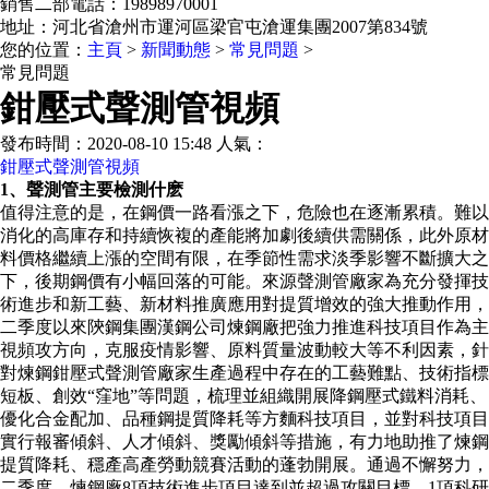
銷售二部電話：19898970001
地址：河北省滄州市運河區梁官屯滄運集團2007第834號
您的位置：
主頁
>
新聞動態
>
常見問題
>
常見問題
鉗壓式聲測管視頻
發布時間：2020-08-10 15:48 人氣：
鉗壓式聲測管視頻
1、聲測管主要檢測什麽
值得注意的是，在鋼價一路看漲之下，危險也在逐漸累積。難以
消化的高庫存和持續恢複的產能將加劇後續供需關係，此外原材
料價格繼續上漲的空間有限，在季節性需求淡季影響不斷擴大之
下，後期鋼價有小幅回落的可能。來源聲測管廠家為充分發揮技
術進步和新工藝、新材料推廣應用對提質增效的強大推動作用，
二季度以來陝鋼集團漢鋼公司煉鋼廠把強力推進科技項目作為主
視頻攻方向，克服疫情影響、原料質量波動較大等不利因素，針
對煉鋼鉗壓式聲測管廠家生產過程中存在的工藝難點、技術指標
短板、創效“窪地”等問題，梳理並組織開展降鋼壓式鐵料消耗、
優化合金配加、品種鋼提質降耗等方麵科技項目，並對科技項目
實行報審傾斜、人才傾斜、獎勵傾斜等措施，有力地助推了煉鋼
提質降耗、穩產高產勞動競賽活動的蓬勃開展。通過不懈努力，
二季度，煉鋼廠8項技術進步項目達到並超過攻關目標，1項科研