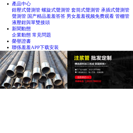
產品中心
鉗壓式聲測管
螺旋式聲測管
套筒式聲測管
承插式聲測管
聲測管
国产精品羞羞答答
男女羞羞视频免费观看
管棚管
液壓鉗與單雙接頭
新聞動態
企業動態
常見問題
榮譽證書
聯係羞羞APP下载安装