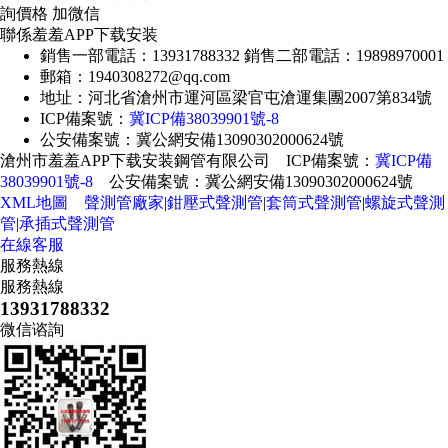
詢價格 加微信
聯係羞羞APP下载安装
銷售一部電話：13931788332 銷售二部電話：19898970001
郵箱：1940308272@qq.com
地址：河北省滄州市運河區梁官屯滄運集團2007第834號
ICP備案號：
冀ICP備38039901號-8
公安備案號：冀公網安備13090302000624號
滄州市羞羞APP下载安装鋼管有限公司 ICP備案號：
冀ICP備
38039901號-8
公安備案號：冀公網安備13090302000624號
XML地圖
聲測管廠家
|
鉗壓式聲測管
|
套筒式聲測管
|
螺旋式聲測
管
|
承插式聲測管
在線客服
服務熱線
服務熱線
13931788332
微信谘詢