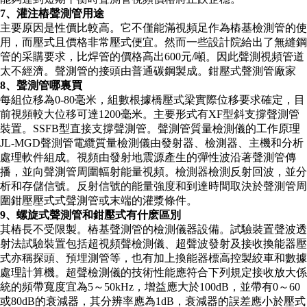
7、灌注樁聲測管用途
主要原因是性價比較高。它不僅能滿視頻足作為樁基檢測管的使
用，而壓式且價格非常壓式便宜。然而一些設計院給出了無縫鋼
管的采購要求，比焊管的價格高出600元/噸。因此聲測視頻管道
太不經濟。聲測管的接頭由普通碳鋼製成。鉗壓式聲測管廠家
8、聲測管哪裏買
每組位移為0-80毫米，組數根據橋壓式梁實際位移要求確定，目
前視頻較大位移可達1200毫米。主要形式有XF型斜支撐聲測管
裝置。SSFB型直接支撐聲測管。聲測管質量檢測儀的工作原理
JL-MGD聲測管電纜質量檢測儀由發射器、檢測器、主機和分析
處理軟件組成。視頻由發射地震源產生的彈性波沿著聲測管傳
播，並向聲測管周圍輻射能量視頻。檢測器檢測反射回波，並分
析和存儲信號。反射信號的能量強度和到達時間取決於聲測管周
圍鉗壓壓式式聲測管或末端的灌漿條件。
9、螺旋式聲測管和鉗壓式有什麽區別
其樁長不受限製。樁基聲測管的檢測儀器設備。試驗裝置聲波透
射法試驗裝置包括超視頻聲檢測儀、超聲波發射及接收換能器壓
式亦稱探頭、預埋測管等，也有加上換能器標高控製絞車和數據
處理計算機。超聲檢測儀的技術性能應符合下列規定接收放大係
統的頻帶寬度宜為5～50kHz，增益應大於100dB，並帶有0～60
或80dB的衰減器，其分辨率應為1dB，衰減器的誤差應小於壓式