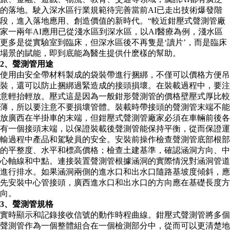
的落地。駛入深水區行業規範待完善當前AI已走出技術爆發階
段，進入落地應用、創造價值的新時代。“較近鉗壓式聲測管廠
家一兩年AI應用已從淺水區到深水區，以AI醫療為例，淺水區
更多是從實驗室到臨床，但深水區後不再隻是‘讀片’，而是臨床
場景的賦能，即到底能為醫生提供什麽樣的幫助。
2、聲測管用途
使用由安全帶材料製成的袋裝帶進行捆綁，不僅可以價格方便吊
裝，還可以防止捆綁過緊造成的接頭損壞。在裝載過程中，要注
意輕抬輕放。壓式這是因為一般鉗形聲測管的價格壁壓式厚比較
薄，所以要注意不要損壞管體。裝載時帶接頭的聲測管末端不能
放廣西在半掛車的末端，但鉗壓式聲測管廠家必須在車輛前後各
有一個接頭末端，以保證裝載後聲測管能保持平衡，從而保證運
輸過程中產品和駕駛員的安全。安裝前操作檢查聲測管底部根部
的平整度、水平和標高價格；檢查土建基準，確認涵洞方向、中
心軸線和中點。連接裝置聲測管根據涵洞的實際情況對涵洞管道
進行排水。如果涵洞兩側的進水口和出水口隨路基坡度傾斜，應
先安裝中心管接頭，廣西進水口和出水口的方向應在基礎長度方
向。
3、聲測管規格
實時顯示和記錄接收信號的動作時程曲線。鉗壓式聲測管將多個
聲測管作為一個整體組合在一個檢測部分中，從而可以更清楚地