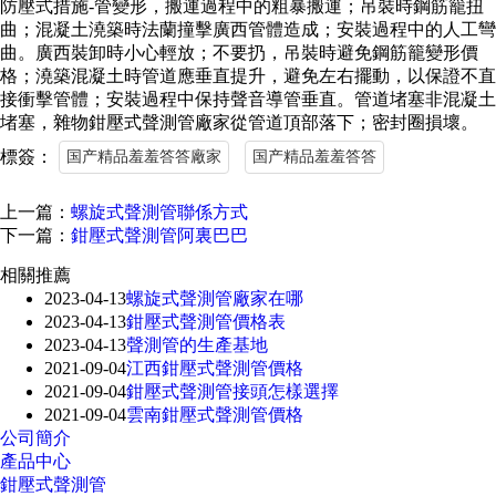
防壓式措施-管變形，搬運過程中的粗暴搬運；吊裝時鋼筋籠扭
曲；混凝土澆築時法蘭撞擊廣西管體造成；安裝過程中的人工彎
曲。廣西裝卸時小心輕放；不要扔，吊裝時避免鋼筋籠變形價
格；澆築混凝土時管道應垂直提升，避免左右擺動，以保證不直
接衝擊管體；安裝過程中保持聲音導管垂直。管道堵塞非混凝土
堵塞，雜物鉗壓式聲測管廠家從管道頂部落下；密封圈損壞。
標簽：
国产精品羞羞答答廠家
国产精品羞羞答答
上一篇：
螺旋式聲測管聯係方式
下一篇：
鉗壓式聲測管阿裏巴巴
相關推薦
2023-04-13
螺旋式聲測管廠家在哪
2023-04-13
鉗壓式聲測管價格表
2023-04-13
聲測管的生產基地
2021-09-04
江西鉗壓式聲測管價格
2021-09-04
鉗壓式聲測管接頭怎樣選擇
2021-09-04
雲南鉗壓式聲測管價格
公司簡介
產品中心
鉗壓式聲測管