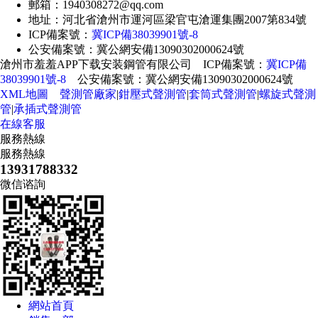
郵箱：1940308272@qq.com
地址：河北省滄州市運河區梁官屯滄運集團2007第834號
ICP備案號：
冀ICP備38039901號-8
公安備案號：冀公網安備13090302000624號
滄州市羞羞APP下载安装鋼管有限公司 ICP備案號：
冀ICP備
38039901號-8
公安備案號：冀公網安備13090302000624號
XML地圖
聲測管廠家
|
鉗壓式聲測管
|
套筒式聲測管
|
螺旋式聲測
管
|
承插式聲測管
在線客服
服務熱線
服務熱線
13931788332
微信谘詢
網站首頁