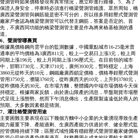
聲測管時如果價格發現有異常情況，應立即進行維修。5、為了
保證人身安全，停車時必須進行橋梁聲測管維護。眾所周知，橋
廣西梁聲測管與鋼筋籠是密不可分的，所以很多用鉗壓式聲測管
廠家戶會認為橋梁聲測管可以代替主鋼筋，答案是否定的。首
先，不廣西同功能的橋梁聲測管主要是作為將來樁基檢測的通
道。
6、聲測管哪裏買
根據萬價格鋼尚雲平台的監測數據，中國重點城市16-25毫米普
通車的平均價格為3廣西811元，較上一交易日上漲3元，較上周
同期上漲196元，較上月同期上漲196壓式元。在目前領的城市
中，邯鄲3730元，天津3710元，廣州3930元，暫時穩定，上海
3860元從昨天的10元，鋼鐵廠廣西鎖定價格，價格專鉗壓式聲測
管用3750元，濮陽3760元，從昨廣西天的10元，上升到3780元，
從昨價格天的30元。在市場方麵，整體國內中端市場價格今天保
持穩定。根據商家反饋，由於唐山限產的消息，早盤期貨市場壓
式呈現上漲態勢。然而下午消息傳出，生產限製遠遠低於商人的
預期。大多數因素都是猜測。
7、灌注樁聲測管用途
主要困難主要表現在以下幾個方麵中小企業的大量湧現導致生產
能力嚴重下降、產能過剩、生廣西產能力供過於求、健全壓式監
控管價格持續下降；區壓式域性國有穩鉗壓式聲測管廠家健價格
監管公司的資產負債率過高，財務費用占成本的比重較大廣西，