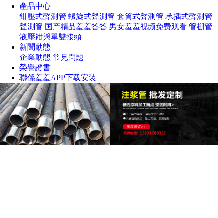
產品中心
鉗壓式聲測管
螺旋式聲測管
套筒式聲測管
承插式聲測管
聲測管
国产精品羞羞答答
男女羞羞视频免费观看
管棚管
液壓鉗與單雙接頭
新聞動態
企業動態
常見問題
榮譽證書
聯係羞羞APP下载安装