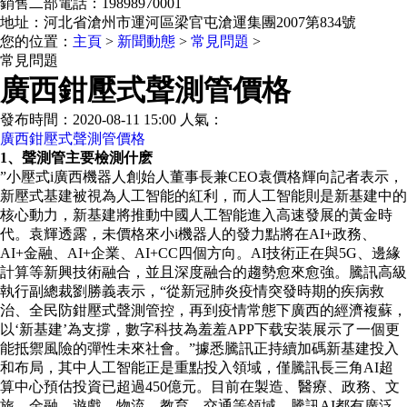
銷售二部電話：19898970001
地址：河北省滄州市運河區梁官屯滄運集團2007第834號
您的位置：
主頁
>
新聞動態
>
常見問題
>
常見問題
廣西鉗壓式聲測管價格
發布時間：2020-08-11 15:00 人氣：
廣西鉗壓式聲測管價格
1、聲測管主要檢測什麽
”小壓式i廣西機器人創始人董事長兼CEO袁價格輝向記者表示，
新壓式基建被視為人工智能的紅利，而人工智能則是新基建中的
核心動力，新基建將推動中國人工智能進入高速發展的黃金時
代。袁輝透露，未價格來小i機器人的發力點將在AI+政務、
AI+金融、AI+企業、AI+CC四個方向。AI技術正在與5G、邊緣
計算等新興技術融合，並且深度融合的趨勢愈來愈強。騰訊高級
執行副總裁劉勝義表示，“從新冠肺炎疫情突發時期的疾病救
治、全民防鉗壓式聲測管控，再到疫情常態下廣西的經濟複蘇，
以‘新基建’為支撐，數字科技為羞羞APP下载安装展示了一個更
能抵禦風險的彈性未來社會。”據悉騰訊正持續加碼新基建投入
和布局，其中人工智能正是重點投入領域，僅騰訊長三角AI超
算中心預估投資已超過450億元。目前在製造、醫療、政務、文
旅、金融、遊戲、物流、教育、交通等領域，騰訊AI都有廣泛