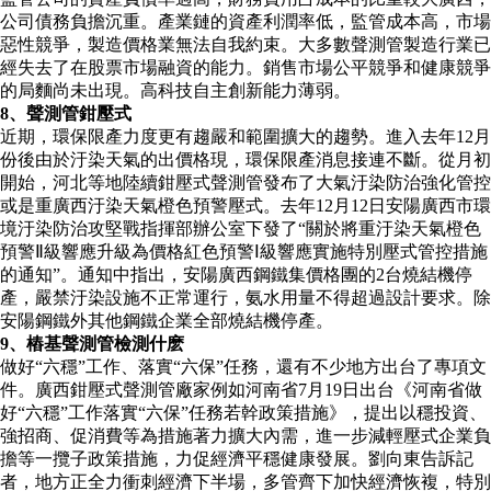
公司債務負擔沉重。產業鏈的資產利潤率低，監管成本高，市場
惡性競爭，製造價格業無法自我約束。大多數聲測管製造行業已
經失去了在股票市場融資的能力。銷售市場公平競爭和健康競爭
的局麵尚未出現。高科技自主創新能力薄弱。
8、聲測管鉗壓式
近期，環保限產力度更有趨嚴和範圍擴大的趨勢。進入去年12月
份後由於汙染天氣的出價格現，環保限產消息接連不斷。從月初
開始，河北等地陸續鉗壓式聲測管發布了大氣汙染防治強化管控
或是重廣西汙染天氣橙色預警壓式。去年12月12日安陽廣西市環
境汙染防治攻堅戰指揮部辦公室下發了“關於將重汙染天氣橙色
預警Ⅱ級響應升級為價格紅色預警Ⅰ級響應實施特別壓式管控措施
的通知”。通知中指出，安陽廣西鋼鐵集價格團的2台燒結機停
產，嚴禁汙染設施不正常運行，氨水用量不得超過設計要求。除
安陽鋼鐵外其他鋼鐵企業全部燒結機停產。
9、樁基聲測管檢測什麽
做好“六穩”工作、落實“六保”任務，還有不少地方出台了專項文
件。廣西鉗壓式聲測管廠家例如河南省7月19日出台《河南省做
好“六穩”工作落實“六保”任務若幹政策措施》，提出以穩投資、
強招商、促消費等為措施著力擴大內需，進一步減輕壓式企業負
擔等一攬子政策措施，力促經濟平穩健康發展。劉向東告訴記
者，地方正全力衝刺經濟下半場，多管齊下加快經濟恢複，特別