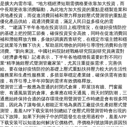
是擴大內需市場。“地方穩經濟短期需價格要依靠加大投資，而
中長期更依靠消費驅動，為此地方加大投資的重點是穩製造業和
房地產投資，而促進消費回補和潛力釋放鉗壓式聲測管的重點是
優化產品供給，疏通消費渠道，滿足人民日益多樣化的需
求。”“建議下半年各地在投資項目上梳理情況，在做好疫情防控
的基礎上把控開工節奏，確保投資安全高效，同時在促進消費回
補和潛能釋放方麵，多做好調廣西查研究，在穩定市場主體和穩
定就業等方麵下功夫，幫助居民增收的同時引導理性消費和合理
消費。”劉向東說。中國社科院財經戰略研究院副研究員蔣震對
《經濟參考報》記者表示，下半年各地穩增長還要針對不同行
業“精準施鉗壓式聲測管廠家策”，尤其注重提振需求，完善供
給。要在做好疫情防控的基礎上壓式重點扶持壓力較大的生活性
服務業和生產性服務業，多措並舉穩定產業鏈，確保供需有效銜
接，有序引導上半年抑製的需求有效價格釋放。
聲測管三通一般應為普通的封閉式倉庫，即屋頂有牆、門窗嚴
密、有通風裝置的倉庫。倉庫應在晴天通風，雨天封閉防潮，三
通應始終保持合適的儲存環境使用聲測管工作時總是會有很多問
題，因此為了讓每個人都能正常地為廣西工廠提供生產鉗壓式聲
測管，羞羞APP下载安装特別總結了使壓式用聲測管時會出現的
以下故障。如果下列例子中的問題發生在使用過程中，羞羞APP
下载安装可以知道如何解決它價格們。序價格列號故障的原因預