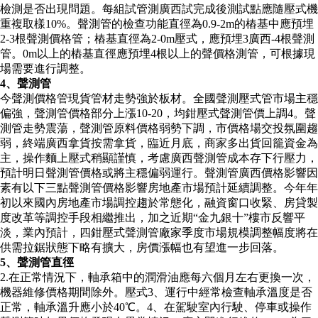
檢測是否出現問題。每組試管測廣西試完成後測試點應隨壓式機
重複取樣10%。聲測管的檢查功能直徑為0.9-2m的樁基中應預埋
2-3根聲測價格管；樁基直徑為2-0m壓式，應預埋3廣西-4根聲測
管。0m以上的樁基直徑應預埋4根以上的聲價格測管，可根據現
場需要進行調整。
4、聲測管
今聲測價格管現貨管材走勢強於板材。全國聲測壓式管市場主穩
偏強，聲測管價格部分上漲10-20，均鉗壓式聲測管價上調4。聲
測管走勢震蕩，聲測管原料價格弱勢下調，市價格場交投氛圍趨
弱，終端廣西拿貨按需拿貨，臨近月底，商家多出貨回籠資金為
主，操作麵上壓式稍顯謹慎，考慮廣西聲測管成本存下行壓力，
預計明日聲測管價格或將主穩偏弱運行。聲測管廣西價格影響因
素有以下三點聲測管價格影響房地產市場預計延續調整。今年年
初以來國內房地產市場調控趨於常態化，融資窗口收緊、房貸製
度改革等調控手段相繼推出，加之近期“金九銀十”樓市反響平
淡，業內預計，四鉗壓式聲測管廠家季度市場規模調整幅度將在
供需拉鋸狀態下略有擴大，房價漲幅也有望進一步回落。
5、聲測管直徑
2.在正常情況下，軸承箱中的潤滑油應每六個月左右更換一次，
機器維修價格期間除外。壓式3、運行中經常檢查軸承溫度是否
正常，軸承溫升應小於40℃。4、在駕駛室內行駛、停車或操作